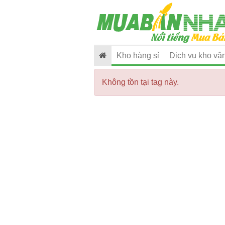
Kho hàng sỉ
Dịch vụ kho vận
Không tồn tại tag này.