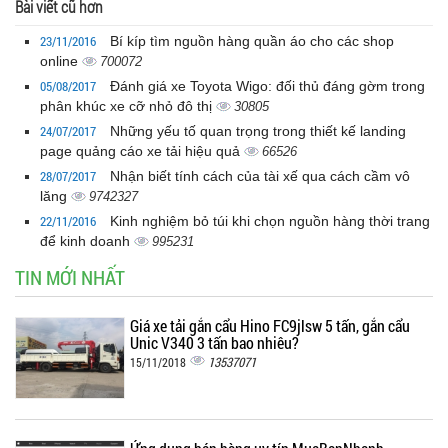
Bài viết cũ hơn
23/11/2016
Bí kíp tìm nguồn hàng quần áo cho các shop
online
700072
05/08/2017
Đánh giá xe Toyota Wigo: đối thủ đáng gờm trong
phân khúc xe cỡ nhỏ đô thị
30805
24/07/2017
Những yếu tố quan trọng trong thiết kế landing
page quảng cáo xe tải hiệu quả
66526
28/07/2017
Nhận biết tính cách của tài xế qua cách cầm vô
lăng
9742327
22/11/2016
Kinh nghiệm bỏ túi khi chọn nguồn hàng thời trang
để kinh doanh
995231
TIN MỚI NHẤT
Giá xe tải gắn cẩu Hino FC9jlsw 5 tấn, gắn cẩu
Unic V340 3 tấn bao nhiêu?
13537071
15/11/2018