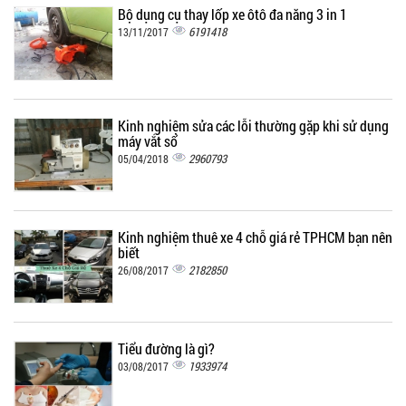
Bộ dụng cụ thay lốp xe ôtô đa năng 3 in 1
6191418
13/11/2017
Kinh nghiệm sửa các lỗi thường gặp khi sử dụng
máy vắt sổ
2960793
05/04/2018
Kinh nghiệm thuê xe 4 chỗ giá rẻ TPHCM bạn nên
biết
2182850
26/08/2017
Tiểu đường là gì?
1933974
03/08/2017