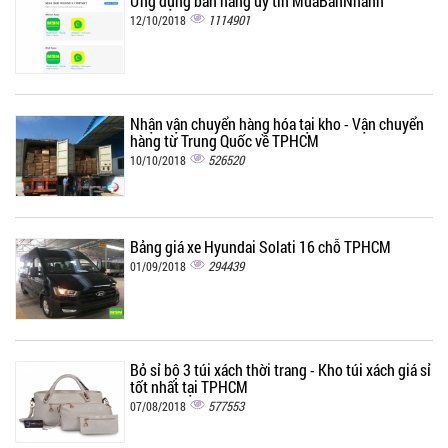
Ứng dụng bán hàng uy tín MuaBanNhanh
1114901
12/10/2018
Nhận vận chuyển hàng hóa tại kho - Vận chuyển
hàng từ Trung Quốc về TPHCM
526520
10/10/2018
Bảng giá xe Hyundai Solati 16 chỗ TPHCM
294439
01/09/2018
Bỏ sỉ bộ 3 túi xách thời trang - Kho túi xách giá sỉ
tốt nhất tại TPHCM
577553
07/08/2018