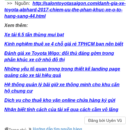
>> Nguồn:
http://salontoyotasaigon.com/danh-gia-xe-
toyota-alphard-2017-chiem-uu-the-phan-khuc-xe-o-to-
hang-sang-44.html
Xem thêm:
Xe tải 6.5 tấn thùng mui bạt
Kinh nghiệm thuê xe 4 chỗ giá rẻ TPHCM bạn nên biết
Đánh giá xe Toyota Wigo: đối thủ đáng gờm trong
phân khúc xe cỡ nhỏ đô thị
Những yếu tố quan trọng trong thiết kế landing page
quảng cáo xe tải hiệu quả
Hệ thống quản lý bãi giữ xe thông minh cho khu căn
hộ chung cư
Dịch vụ cho thuê kho vận online chứa hàng ký gửi
Nhận biết tính cách của tài xế qua cách cầm vô lăng
Đăng bởi Uyên Vũ
Hướng dẫn tìm nguồn hàng
Trang chủ