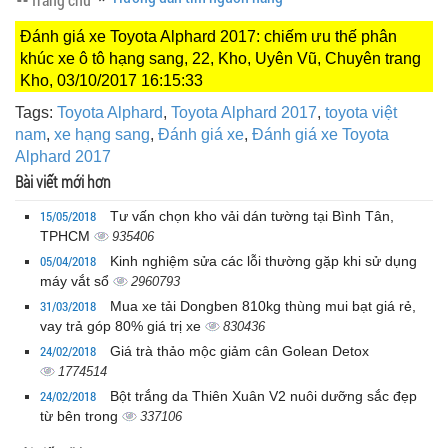
Đánh giá xe Toyota Alphard 2017: chiếm ưu thế phân
khúc xe ô tô hạng sang, 22, Kho, Uyên Vũ, Chuyên trang
Kho, 03/10/2017 16:15:33
Tags:
Toyota Alphard
,
Toyota Alphard 2017
,
toyota việt
nam
,
xe hạng sang
,
Đánh giá xe
,
Đánh giá xe Toyota
Alphard 2017
Bài viết mới hơn
15/05/2018
Tư vấn chọn kho vải dán tường tại Bình Tân,
TPHCM
935406
05/04/2018
Kinh nghiệm sửa các lỗi thường gặp khi sử dụng
máy vắt sổ
2960793
31/03/2018
Mua xe tải Dongben 810kg thùng mui bạt giá rẻ,
vay trả góp 80% giá trị xe
830436
24/02/2018
Giá trà thảo mộc giảm cân Golean Detox
1774514
24/02/2018
Bột trắng da Thiên Xuân V2 nuôi dưỡng sắc đẹp
từ bên trong
337106