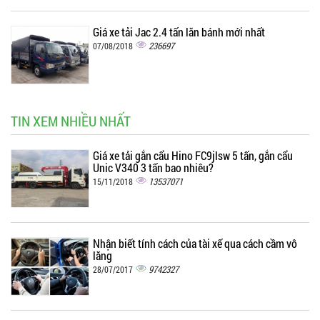
Giá xe tải Jac 2.4 tấn lăn bánh mới nhất
236697
07/08/2018
TIN XEM NHIỀU NHẤT
Giá xe tải gắn cẩu Hino FC9jlsw 5 tấn, gắn cẩu
Unic V340 3 tấn bao nhiêu?
13537071
15/11/2018
Nhận biết tính cách của tài xế qua cách cầm vô
lăng
9742327
28/07/2017