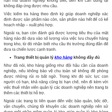
hạn mà doanh nghiệp không biết, đến khi cần dùng lại
không đáp ứng được nhu cầu.
Việc kiểm tra hàng theo định kỳ giúp doanh nghiệp xác
định được sản phẩm nào còn, sản phẩm nào hết để có kế
hoạch nhập – xuất phù hợp.
Ngoài ra, bạn còn đánh giá được lượng tiêu thụ của mặt
hàng nào đó dựa vào số lượng vừa việc lưu chuyển hàng
trong kho, từ đó nhận biết nhu cầu thị trường đúng đắn để
đưa ra chiến lược cạnh tranh.
Trang thiết bị quản lý
kho hàng
không đầy đủ
Như đã nói, kho hàng giống như đội hậu cần của doanh
nghiệp, nếu không bảo vệ chu toàn sẽ không đề phòng
được những rủi ro bất ngờ. Trong khi đó sức lực con
người có hạn, khả năng cũng bị hạn chế, nên đi kèm với
việc thuê nhân viên quản lý các doanh nghiệp nên trang bị
thêm các thiết bị hỗ trợ.
Ngoài các trang bị liên quan đến việc bảo quản, bốc dỡ,
vận chuyển, chúng tôi khuyên các doanh nghiệp nên sử
dụng một phần mềm quản lý kho giúp quản lý kho hàng