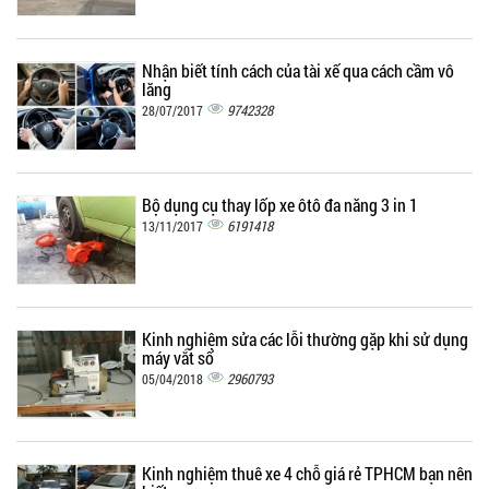
Nhận biết tính cách của tài xế qua cách cầm vô
lăng
9742328
28/07/2017
Bộ dụng cụ thay lốp xe ôtô đa năng 3 in 1
6191418
13/11/2017
Kinh nghiệm sửa các lỗi thường gặp khi sử dụng
máy vắt sổ
2960793
05/04/2018
Kinh nghiệm thuê xe 4 chỗ giá rẻ TPHCM bạn nên