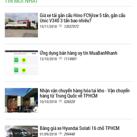
TIN MỚI NHẤT
Giá xe tải gắn cẩu Hino FC9jlsw 5 tấn, gắn cẩu
Unic V340 3 tấn bao nhiêu?
13537072
15/11/2018
Ứng dụng bán hàng uy tín MuaBanNhanh
1114901
12/10/2018
Nhận vận chuyển hàng hóa tại kho - Vận chuyển
hàng từ Trung Quốc về TPHCM
526520
10/10/2018
Bảng giá xe Hyundai Solati 16 chỗ TPHCM
294440
01/09/2018