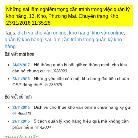
Những sai lầm nghiêm trọng cần tránh trong việc quản lý
kho hàng, 13, Kho, Phương Mai, Chuyên trang Kho,
23/11/2016 11:35:28
Tags:
dịch vụ kho vận online
,
kho hàng
,
kho vận online
,
quản lý kho hàng
,
sai lầm cần tránh trong quản ký kho
hàng
Bài viết mới hơn
24/02/2017
Hệ thống quản lý bãi giữ xe thông minh cho khu
căn hộ chung cư
1028090
23/11/2016
Những yêu cầu của một kho hàng đạt tiêu chuẩn
GSP đáng thuê
285078
Bài viết cũ hơn
23/11/2016
Dịch vụ cho thuê kho vận online chứa hàng ký gửi
456038
23/11/2016
5 cách quản lý kho hàng hiệu quả mà không cần
phần mềm
42004